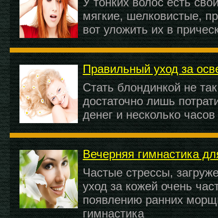
У тонких волос есть сво
мягкие, шелковистые, п
вот уложить их в причес
Правильный уход за ос
Стать блондинкой не так
достаточно лишь потрат
денег и несколько часов
Вечерняя гимнастика дл
Частые стрессы, загруж
уход за кожей очень час
появлению ранних морщ
гимнастика