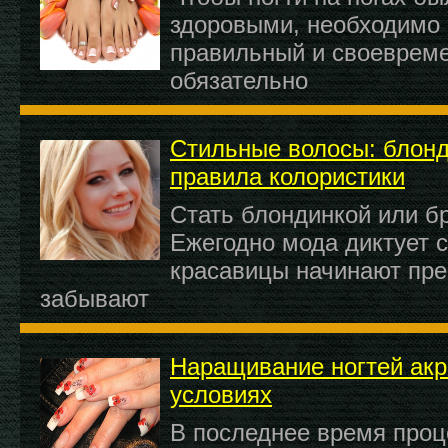
здоровыми, необходимо 
правильный и своевреме
обязательно
Стильные волосы: блонд
правила колористики
Стать блондинкой или б
Ежегодно мода диктует с
красавицы начинают пре
забывают
Наращивание ногтей ак
условиях
В последнее время про