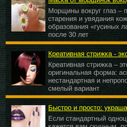
Морщины вокруг глаз – 
старения и увядания ко
образования «гусиных л
после 30 лет
Креативная стрижка - э
Креативная стрижка – эт
оригинальная форма: а
нестандартная и непроп
смелый вариант
Быстро и просто: украша
Если стандартный одно
кажется вам скучным, по