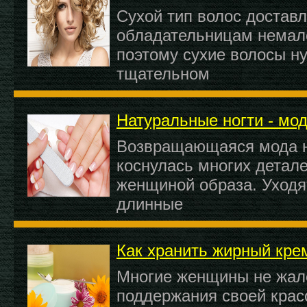
Сухой тип волос достав
обладательницам немал
поэтому сухие волосы н
тщательном
Натуральные ногти - мо
Возвращающаяся мода н
коснулась многих детале
женщиной образа. Уходя
длинные
Как хранить жирный кре
Многие женщины не жал
поддержания своей крас