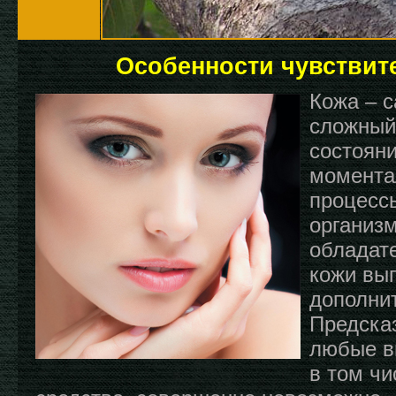
Особенности чувствит
Кожа – 
сложный
состояни
момента
процесс
организ
обладат
кожи вы
дополни
Предска
любые в
в том чи