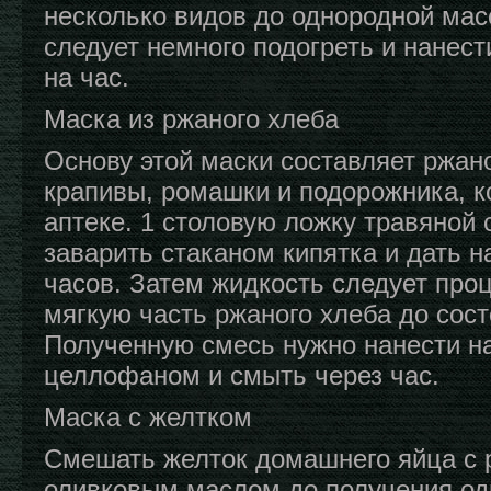
несколько видов до однородной мас
следует немного подогреть и нанест
на час.
Маска из ржаного хлеба
Основу этой маски составляет ржано
крапивы, ромашки и подорожника, к
аптеке. 1 столовую ложку травяной
заварить стаканом кипятка и дать н
часов. Затем жидкость следует про
мягкую часть ржаного хлеба до сос
Полученную смесь нужно нанести на
целлофаном и смыть через час.
Маска с желтком
Смешать желток домашнего яйца с 
оливковым маслом до получения од