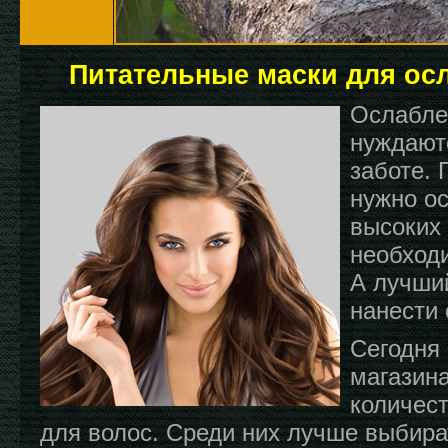
Питательные маски для ос
Ослабле
нуждают
заботе. 
нужно ос
высоких 
необход
А лучший
нанести
Сегодня
магазин
количес
для волос. Среди них лучше выбира